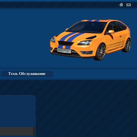
Основная
Напи
страница
пись
Техн. Обслуживание