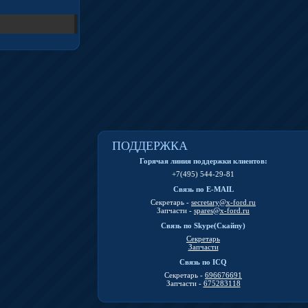
ПОДДЕРЖКА
Горячая линия поддержки клиентов:
+7(495) 544-29-81
Связь по E-MAIL
Секретарь -
secretary@x-ford.ru
Запчасти -
spares@x-ford.ru
Связь по Skype(Скайпу)
Секретарь
Запчасти
Связь по ICQ
Секретарь -
696676691
Запчасти -
675283118