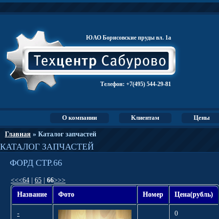
ЮАО Борисовские пруды вл. 1а
Телефон:
+7(495) 544-29-81
О компании
Клиентам
Цены
Главная
» Каталог запчастей
КАТАЛОГ ЗАПЧАСТЕЙ
ФОРД СТР.66
<<
<
64
|
65
|
66
>
>>
Название
Фото
Номер
Цена(рубль)
-
0