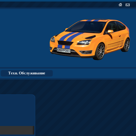
Основная
Напи
страница
пись
Техн. Обслуживание