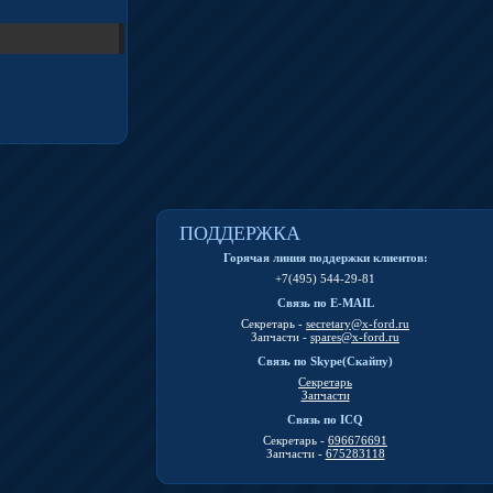
ПОДДЕРЖКА
Горячая линия поддержки клиентов:
+7(495) 544-29-81
Связь по E-MAIL
Секретарь -
secretary@x-ford.ru
Запчасти -
spares@x-ford.ru
Связь по Skype(Скайпу)
Секретарь
Запчасти
Связь по ICQ
Секретарь -
696676691
Запчасти -
675283118